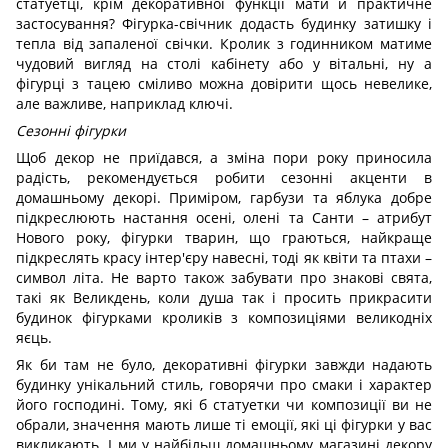
статуетці, крім декоративної функції мати й практичне
застосування? Фігурка-свічник додасть будинку затишку і
тепла від запаленої свічки. Кролик з годинником матиме
чудовий вигляд на столі кабінету або у вітальні, ну а
фігурці з тацею сміливо можна довірити щось невелике,
але важливе, наприклад ключі.
Сезонні фігурки
Щоб декор не приїдався, а зміна пори року приносила
радість, рекомендується робити сезонні акценти в
домашньому декорі. Приміром, гарбузи та яблука добре
підкреслюють настання осені, олені та Санти – атрибут
Нового року, фігурки тварин, що граються, найкраще
підкреслять красу інтер'єру навесні, тоді як квіти та птахи –
символ літа. Не варто також забувати про знакові свята,
такі як Великдень, коли душа так і просить прикрасити
будинок фігурками кроликів з композиціями великодніх
яєць.
Як би там не було, декоративні фігурки завжди надають
будинку унікальний стиль, говорячи про смаки і характер
його господині. Тому, які б статуетки чи композиції ви не
обрали, значення мають лише ті емоції, які ці фігурки у вас
викликають. І ми у найбільш домашньому магазині декору