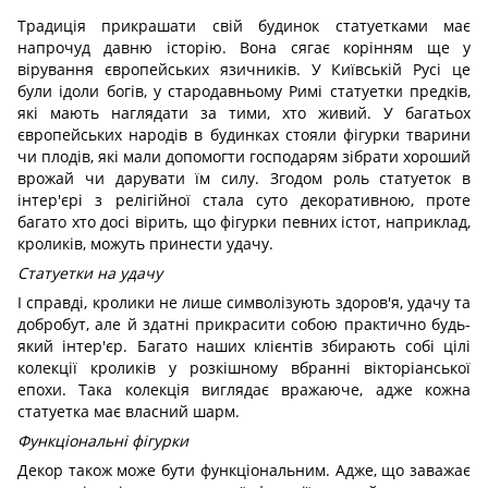
Традиція прикрашати свій будинок статуетками має
напрочуд давню історію. Вона сягає корінням ще у
вірування європейських язичників. У Київській Русі це
були ідоли богів, у стародавньому Римі статуетки предків,
які мають наглядати за тими, хто живий. У багатьох
європейських народів в будинках стояли фігурки тварини
чи плодів, які мали допомогти господарям зібрати хороший
врожай чи дарувати їм силу. Згодом роль статуеток в
інтер'єрі з релігійної стала суто декоративною, проте
багато хто досі вірить, що фігурки певних істот, наприклад,
кроликів, можуть принести удачу.
Статуетки на удачу
І справді, кролики не лише символізують здоров'я, удачу та
добробут, але й здатні прикрасити собою практично будь-
який інтер'єр. Багато наших клієнтів збирають собі цілі
колекції кроликів у розкішному вбранні вікторіанської
епохи. Така колекція виглядає вражаюче, адже кожна
статуетка має власний шарм.
Функціональні фігурки
Декор також може бути функціональним. Адже, що заважає