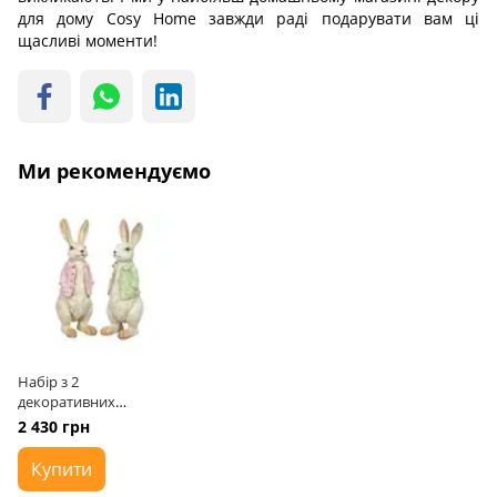
для дому Cosy Home завжди раді подарувати вам ці
щасливі моменти!
Ми рекомендуємо
Набір з 2
декоративних
кроликів Campo
2 430 грн
8х10х24 см Німеччина
Купити