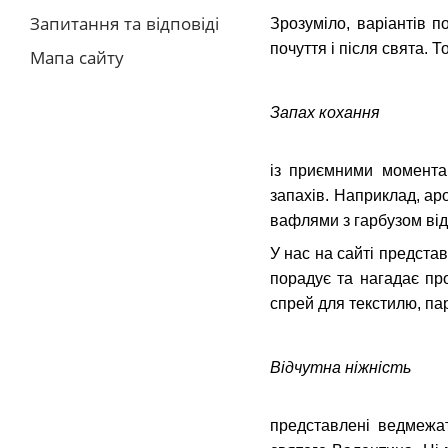
Зрозуміло, варіантів 
Запитання та відповіді
почуття і після свята. 
Мапа сайту
Запах кохання
із приємними момента
запахів. Наприклад, аро
вафлями з гарбузом від
У нас на сайті предста
порадує та нагадає пр
спрей для текстилю, па
Відчутна ніжність
представлені ведмежат