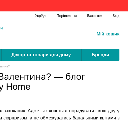
Порівняння
Укр
Рус
Бажання
Вхід
ки
Мій кошик
Декор та товари для дому
Бренди
нтина?
 Валентина? — блог
sy Home
х закоханих. Адже так хочеться порадувати свою другу
им сюрпризом, а не обмежуватись банальними квітами з