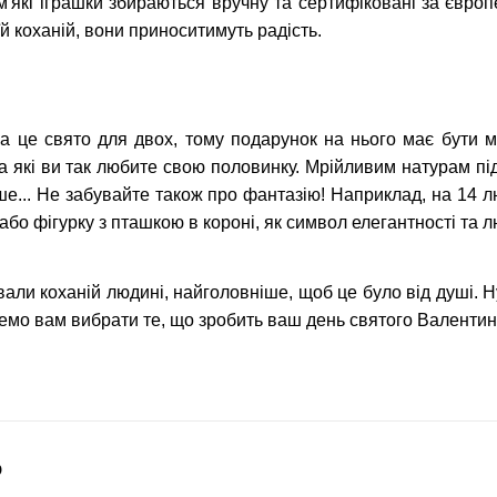
м'які іграшки збираються вручну та сертифіковані за євр
й коханій, вони приноситимуть радість.
а це свято для двох, тому подарунок на нього має бути м
за які ви так любите свою половинку. Мрійливим натурам п
нше... Не забувайте також про фантазію! Наприклад, на 14 
або фігурку з пташкою в короні, як символ елегантності та л
вали коханій людині, найголовніше, щоб це було від душі. 
мо вам вибрати те, що зробить ваш день святого Валенти
о