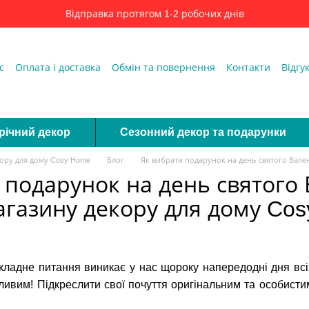
Відправка протягом 1-2 робочих днів
с
Оплата і доставка
Обмін та повернення
Контакти
Відгу
ді
річний декор
Сезонний декор та подарунки
кору для дому Cosy Home
Блог
Як вибрати подарунок на день святого Вале
 подарунок на день святого
агазину декору для дому Co
складне питання виникає у нас щороку напередодні дня всі
ливим! Підкреслити свої почуття оригінальним та особист