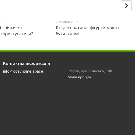
22
1 серпня 2022
 свічки: як
Які декоративні фігурки мають
 користуватися?
бути в домі
Контактна інформація
info@cosyhome.space
Обухів, вул. Київська, 180
Мапа проїзду