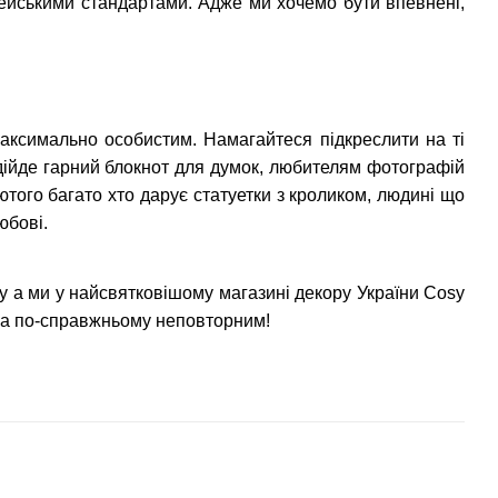
опейськими стандартами. Адже ми хочемо бути впевнені,
аксимально особистим. Намагайтеся підкреслити на ті
ідійде гарний блокнот для думок, любителям фотографій
лютого багато хто дарує статуетки з кроликом, людині що
юбові.
Ну а ми у найсвятковішому магазині декору України Cosy
на по-справжньому неповторним!