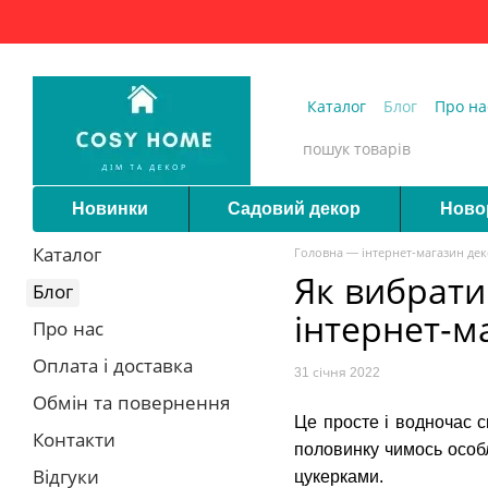
Перейти до основного контенту
Каталог
Блог
Про на
Запитання та відпові
Новинки
Садовий декор
Ново
Каталог
Головна — інтернет-магазин де
Як вибрати
Блог
інтернет-м
Про нас
Оплата і доставка
31 січня 2022
Обмін та повернення
Це просте і водночас 
Контакти
половинку чимось особ
Відгуки
цукерками.