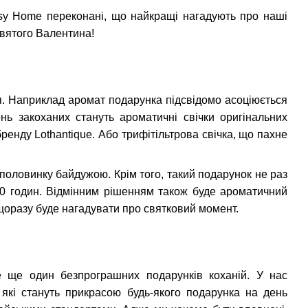
osy Home переконані, що найкращі нагадують про наші
святого Валентина!
тя. Наприклад аромат подарунка підсвідомо асоціюється
 закоханих стануть ароматичні свічки оригінальних
бренду Lothantique. Або трифітільтрова свічка, що пахне
 половинку байдужою. Крім того, такий подарунок не раз
80 годин. Відмінним рішенням також буде ароматичний
 щоразу буде нагадувати про святковий момент.
це ще один безпрограшних подарунків коханій. У нас
 які стануть прикрасою будь-якого подарунка на день