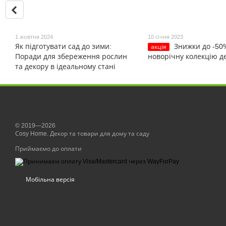
1 жовтня 2024
10 січня 2023
Як підготувати сад до зими:
Знижки до -50
акція
Поради для збереження рослин
новорічну колекцію д
та декору в ідеальному стані
© 2019—2026
Сosy Home. Декор та товари для дому та саду
Приймаємо до оплати
Мобільна версія