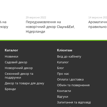
29 вересня 2022
14 вересня 20
% на
Передзамовлення на
Ароматичні
екору
новорічний декор Clayre&Eef,
правильно
Нідерланди
Каталог
Клієнтам
Новинки
Вхід до кабінету
Садовий декор
Каталог
Новорічний декор
Блог
Сезонний декор та
Про нас
подарунки
Оплата і доставка
Декор та товари для дому
Обмін та повернення
Бренди
Контакти
Відгуки
Запитання та відповіді