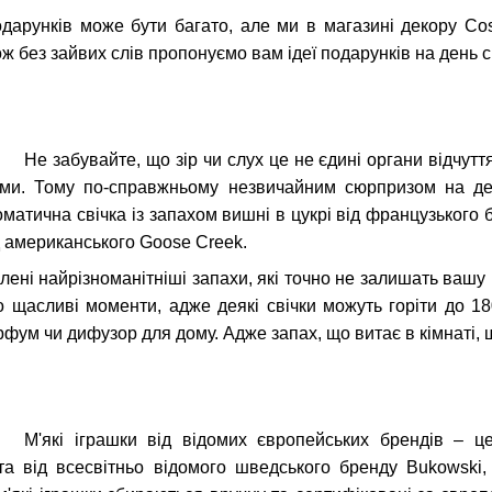
подарунків може бути багато, але ми в магазині декору C
Тож без зайвих слів пропонуємо вам ідеї подарунків на день 
Не забувайте, що зір чи слух це не єдині органи відчут
ми. Тому по-справжньому незвичайним сюрпризом на день
матична свічка із запахом вишні в цукрі від французького 
 американського Goose Creek.
влені найрізноманітніші запахи, які точно не залишать вашу
о щасливі моменти, адже деякі свічки можуть горіти до 1
рфум чи дифузор для дому. Адже запах, що витає в кімнаті,
М'які іграшки від відомих європейських брендів – 
а від всесвітньо відомого шведського бренду Bukowski,