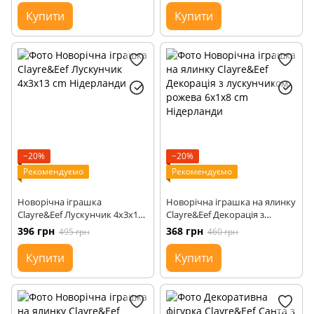
Купити
Купити
−20%
−20%
Рекомендуємо
Рекомендуємо
Новорічна іграшка
Новорічна іграшка на ялинку
Clayre&Eef Лускунчик 4x3x13
Clayre&Eef Декорація з
cm Нідерланди
лускунчиком рожева 6x1x8
396 грн
368 грн
495 грн
460 грн
cm Нідерланди
Купити
Купити