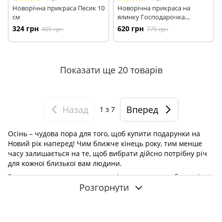
Новорічна прикраса Песик 10
Новорічна прикраса на
см
ялинку Господарочка
9.5*6.5*14.5см
324 грн
620 грн
405 грн
775 грн
Показати ще 20 товарів
Назад
Вперед
1
з 7
Осінь – чудова пора для того, щоб купити подарунки на
Новий рік наперед! Чим ближче кінець року, тим менше
часу залишається на те, щоб вибрати дійсно потрібну річ
для кожної близької вам людини.
Зараз же у вас є чудова можливість для того, щоб з радістю
Розгорнути
і без поспіху та суєти підібрати потрібні товари, у тому
числі й дорогі подарунки на новий рік, вибір яких потребує
окремої уваги та обмірковування.
Актуальні подарунки на Новий рік 2022