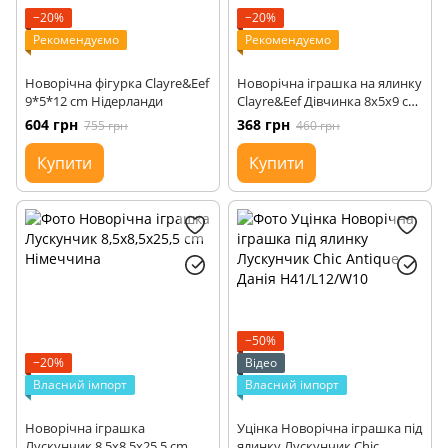
−20%
−20%
Рекомендуємо
Рекомендуємо
Новорічна фігурка Clayre&Eef
Новорічна іграшка на ялинку
9*5*12 cm Нідерланди
Clayre&Eef Дівчинка 8x5x9 cm
Нідерланди
604 грн
368 грн
755 грн
460 грн
Купити
Купити
−50%
−20%
Відео
Власний імпорт
Власний імпорт
Новорічна іграшка
Уцінка Новорічна іграшка під
Лускунчик 8,5x8,5x25,5 cm
ялинку Лускунчик Сhic