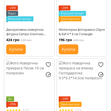
−20%
−20%
Відео
Власний імпорт
Власний імпорт
Закінчується
Декоративна новорічна
Мініатюрна фоторамка Clayre
фігурка Campo Хлопчик
& Eef 4 * 6 см Голандія
8,5x8xH20,5cm
424 грн
196 грн
530 грн
245 грн
Купити
Купити
Хіт
−20%
−20%
Закінчується
1
1