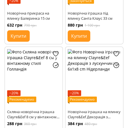
−20%
Закінчується
Новорічна прикраса на
Новорічна іграшка під
ялинку Балеринка 15 см
ялинку Санта Клаус 33 см
632 грн
880 грн
790 грн
1 100 грн
Купити
Купити
−20%
−20%
Рекомендуємо
Рекомендуємо
Скляна новорічна іграшка
Новорічна іграшка на ялинку
Сlayre&Eef 8 см у вінтажному
Clayre&Eef Декорація з
стилі Голландія
лускунчиком 6x1x8 cm
288 грн
384 грн
360 грн
480 грн
Нідерланди