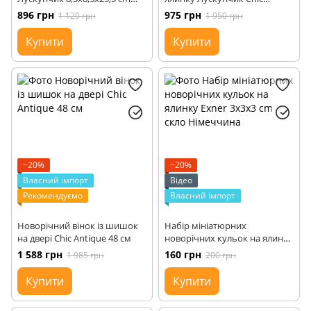
Німеччина
Antique Данія H41/L12/W10
896 грн
975 грн
1 120 грн
1 950 грн
Купити
Купити
−20%
−20%
Власний імпорт
Відео
Рекомендуємо
Власний імпорт
Новорічний вінок із шишок
Набір мініатюрних
на двері Chic Antique 48 см
новорічних кульок на ялинку
Exner 3x3x3 cm скло
1 588 грн
160 грн
1 985 грн
200 грн
Німеччина
Купити
Купити