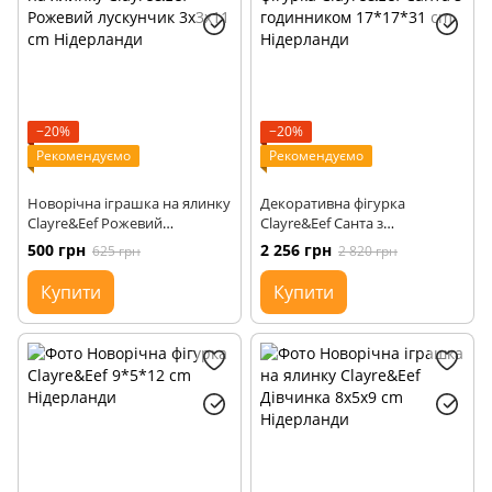
−20%
−20%
Рекомендуємо
Рекомендуємо
Новорічна іграшка на ялинку
Декоративна фігурка
Clayre&Eef Рожевий
Clayre&Eef Cанта з
лускунчик 3x3x11 cm
годинником 17*17*31 cm
500 грн
2 256 грн
625 грн
2 820 грн
Нідерланди
Нідерланди
Купити
Купити