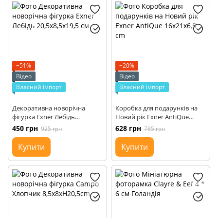
−51%
−20%
Відео
Відео
Власний імпорт
Власний імпорт
Декоративна новорічна
Коробка для подарунків на
фігурка Exner Лебідь
Новий рік Exner AntiQue
20,5x8,5x19,5 см
16x21x6,5 cm
450 грн
628 грн
925 грн
785 грн
Купити
Купити