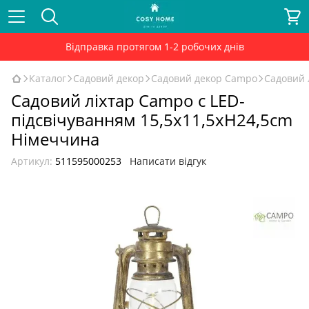
Відправка протягом 1-2 робочих днів
Каталог
Садовий декор
Садовий декор Campo
Садовий 
Садовий ліхтар Сampo c LED-
підсвічуванням 15,5x11,5xH24,5cm
Німеччина
Артикул:
511595000253
Написати відгук