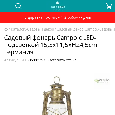
Відправка протягом 1-2 робочих днів
Каталог
Садовый декор
Садовый декор Campo
Садовый
Садовый фонарь Сampo c LED-
подсветкой 15,5x11,5xH24,5cm
Германия
Артикул:
511595000253
Оставить отзыв