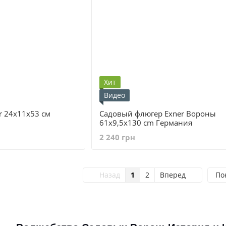
Хит
Видео
r 24x11x53 см
Cадовый флюгер Exner Вороны
61x9,5x130 cm Германия
2 240 грн
Назад
1
2
Вперед
По