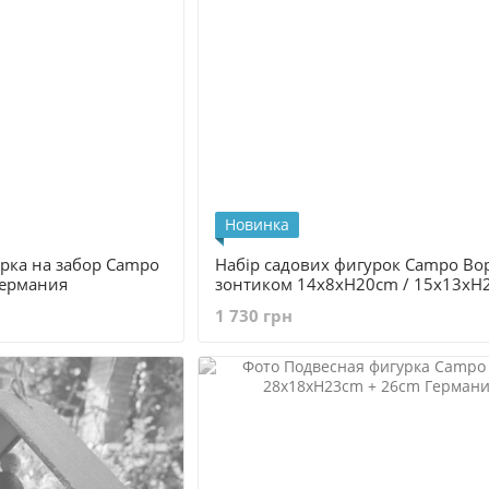
Новинка
рка на забор Сampo
Набір садових фигурок Сampo Во
Германия
зонтиком 14x8xH20cm / 15x13xH
Германия
1 730 грн