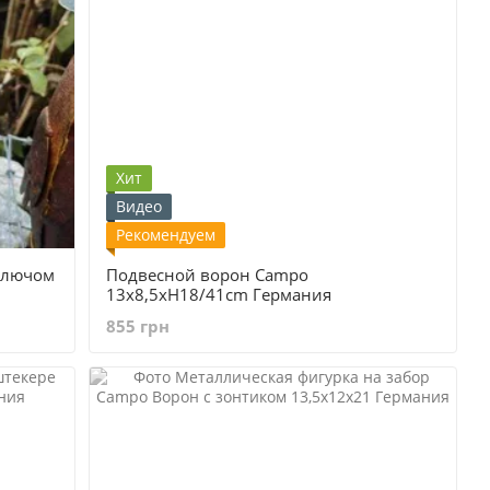
Хит
Видео
Рекомендуем
ключом
Подвесной ворон Сampo
13x8,5xH18/41cm Германия
855 грн