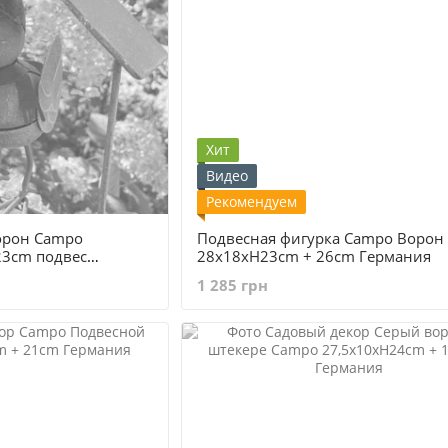
Хит
Видео
Рекомендуем
орон Сampo
Подвесная фигурка Campo Ворон
23cm подвес
28x18xH23cm + 26cm Германия
1 285 грн