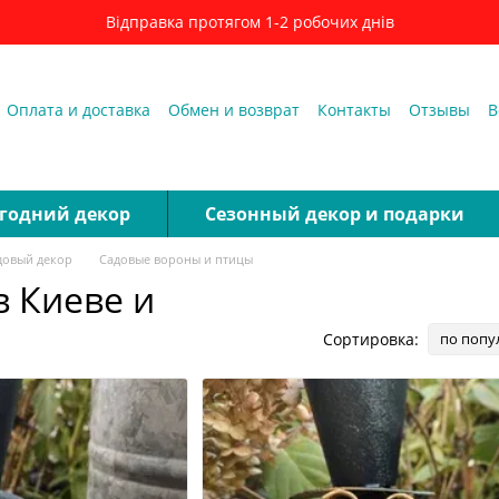
Відправка протягом 1-2 робочих днів
Оплата и доставка
Обмен и возврат
Контакты
Отзывы
В
годний декор
Cезонный декор и подарки
довый декор
Садовые вороны и птицы
 Киеве и
Сортировка:
по попу