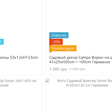
Новинка
т
−20%
Рекомендуем
роны 53x12xH123cm
Садовый декор Campo Ворон на 
41x25xH20cm + 100cm Германия
1 205 грн
1 505 грн