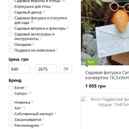
Садовые вороны и птицы
34
Кормушки для птиц
1
Садовый декор
3
Садовые фигурки и статуэтки
для сада
22
Садовые ветряки и флюгеры
5
Садовые аксессуары и
инструменты
2
Ожидаем
6
Подарки на новоселье
1
Цена, грн
Хит
От Цена, грн
До Цена, грн
OK
Садовая фигурка Ca
конвертом 16,5x9x
Бренд
1 055 грн
Exner
7
Campo
27
Новинка
9
Хит
11
Собственный импорт
5
Заканчивается
1
Рекомендуем
17