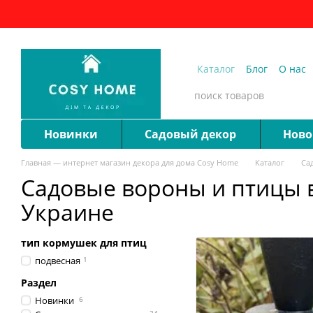
Перейти к основному контенту
Каталог
Блог
О нас
Новинки
Садовый декор
Ново
Главная — интернет магазин декора для дома Cosy Home
Каталог
Са
Садовые вороны и птицы в
Украине
тип кормушек для птиц
подвесная
1
Раздел
Новинки
6