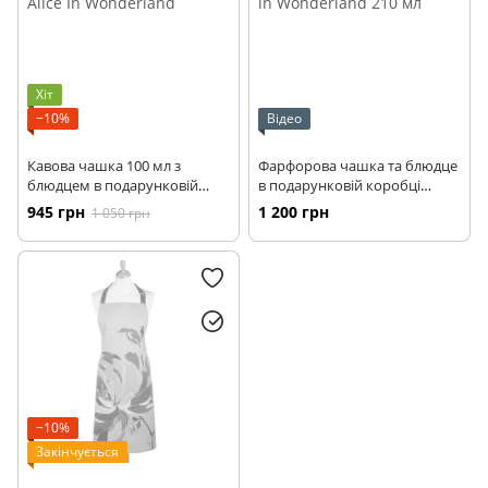
Хіт
−10%
Відео
Кавова чашка 100 мл з
Фарфорова чашка та блюдце
блюдцем в подарунковій
в подарунковій коробці
упаковці Kitchen Craft Alice In
Kitchen Craft Alice in
945 грн
1 200 грн
1 050 грн
Wonderland
Wonderland 210 мл
−10%
Закінчується