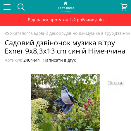
Відправка протягом 1-2 робочих днів
Каталог
Садовий декор
Дзвіночки музика вітру
Дзвіноч
Садовий дзвіночок музика вітру
Exner 9x8,3x13 cm синій Німеччина
Артикул:
2404444
Написати відгук