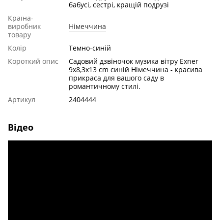
бабусі, сестрі, кращій подрузі
Країна-
виробник
Німеччина
товару
Колір
Темно-синій
Короткий опис
Садовий дзвіночок музика вітру Exner
9x8,3x13 cm синій Німеччина - красива
прикраса для вашого саду в
романтичному стилі.
Артикул
2404444
Відео