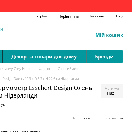
Укр
Рус
Бажання
Вхід
Порівняння
ки
Мій кошик
Декор та товари для дому
Бренди
для дому Cosy Home
Каталог
Садовий декор
Design Олень 10.3 x D 5.7 x H 22.6 см Нідерланди
ермометр Esschert Design Олень
Артикул
TH82
 см Нідерланди
гук
Порівняти
В бажання
акопичувальної знижки