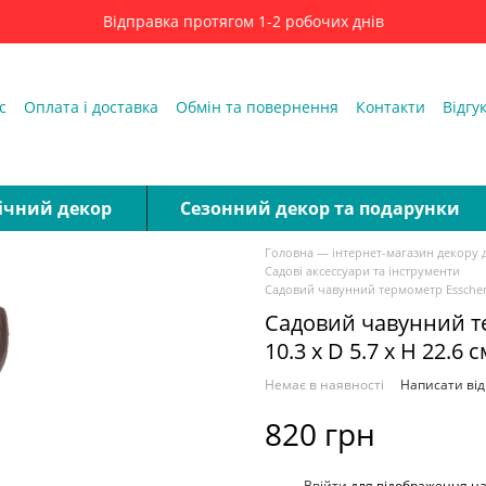
Відправка протягом 1-2 робочих днів
с
Оплата і доставка
Обмін та повернення
Контакти
Відгу
ді
ічний декор
Сезонний декор та подарунки
Головна — інтернет-магазин декору 
Садові аксессуари та інструменти
Садовий чавунний термометр Esschert 
Садовий чавунний т
10.3 x D 5.7 x H 22.6
Немає в наявності
Написати від
820 грн
%
Ввійти
для відображення н