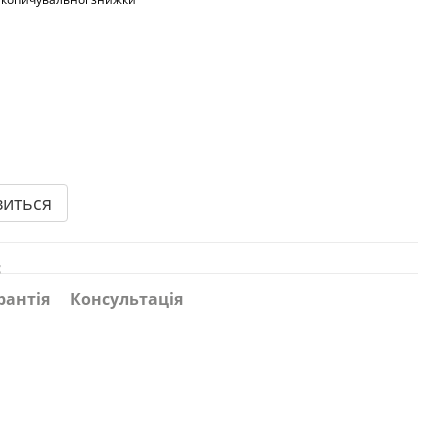
виться
с
рантія
Консультація