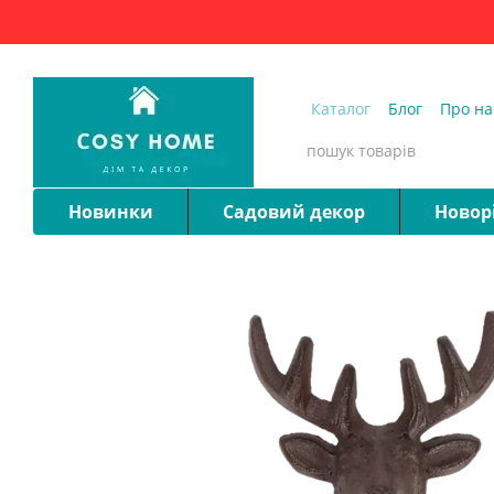
Перейти до основного контенту
Каталог
Блог
Про на
Запитання та відпові
Новинки
Садовий декор
Новор