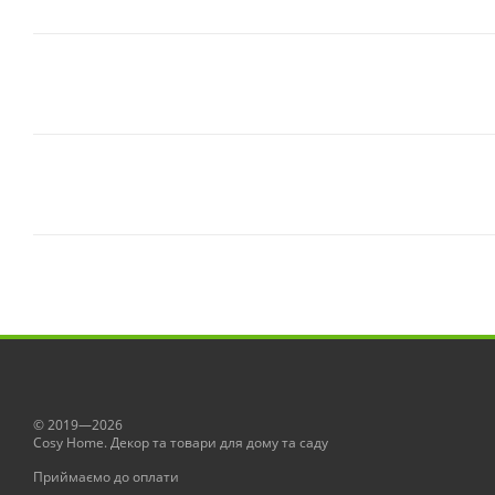
© 2019—2026
Сosy Home. Декор та товари для дому та саду
Приймаємо до оплати