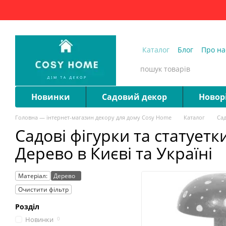
Перейти до основного контенту
Каталог
Блог
Про на
Запитання та відпові
Новинки
Садовий декор
Новор
Головна — інтернет-магазин декору для дому Cosy Home
Каталог
Са
Садові фігурки та статуетк
Дерево в Києві та Україні
Матеріал:
Дерево
Очистити фільтр
Розділ
Новинки
0