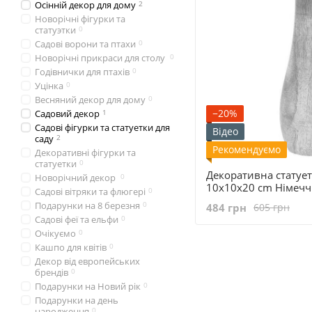
Осінній декор для дому
2
Новорічні фігурки та
статуэтки
0
Садові ворони та птахи
0
Новорічні прикраси для столу
0
Годівнички для птахів
0
Уцінка
0
Весняний декор для дому
0
−20%
Садовий декор
1
Садові фігурки та статуетки для
Відео
саду
2
Рекомендуємо
Декоративні фігурки та
статуетки
0
Декоративна статует
Новорічний декор
0
10x10x20 cm Німеч
Садові вітряки та флюгері
0
Подарунки на 8 березня
0
484 грн
605 грн
Садові феї та ельфи
0
Очікуємо
0
Кашпо для квітів
0
Декор від европейських
брендів
0
Подарунки на Новий рік
0
Подарунки на день
народження
0