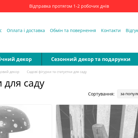
Відправка протягом 1-2 робочих днів
с
Оплата і доставка
Обмін та повернення
Контакти
Відгу
ді
ічний декор
Сезонний декор та подарунки
довий декор
Садові фігурки та статуетки для саду
и для саду
Сортування:
за попул