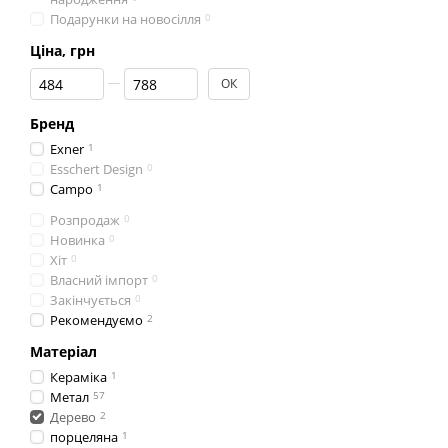
Подарунки на новосілля
0
Ціна, грн
Від Ціна, грн
До Ціна, грн
ОК
Бренд
Exner
1
Esschert Design
0
Campo
1
Розпродаж
0
Новинка
0
Хіт
0
Власний імпорт
0
Закінчується
0
Рекомендуємо
2
Матеріал
Кераміка
1
Метал
57
Дерево
2
порцеляна
1