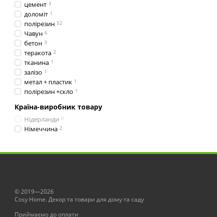
цемент
3
доломіт
1
полірезин
52
Чавун
6
бетон
3
теракота
2
тканина
1
залізо
1
метал + пластик
1
полірезин +скло
1
Країна-виробник товару
Нідерланди
0
Німеччина
2
© 2019—2026
Сosy Home. Декор та товари для дому та саду
Приймаємо до оплати