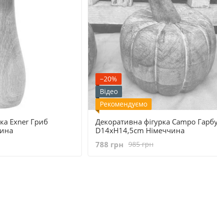
−20%
Відео
Рекомендуємо
ка Exner Гриб
Декоративна фігурка Campo Гарб
чина
D14xH14,5cm Німеччина
788 грн
985 грн