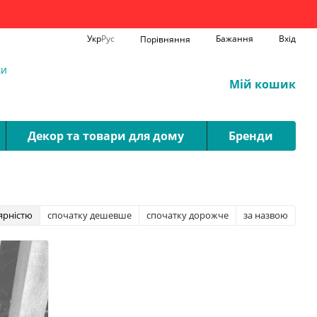
Укр
Рус
Бажання
Вхід
Порівняння
ки
Мій кошик
Декор та товари для дому
Бренди
ярністю
спочатку дешевше
спочатку дорожче
за назвою