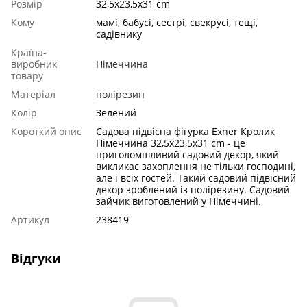
Розмір
32,5x23,5x31 cm
Кому
мамі, бабусі, сестрі, свекруcі, тещі,
садівнику
Країна-
виробник
Німеччина
товару
Матеріал
полірезин
Колір
Зелений
Короткий опис
Садова підвісна фігурка Exner Кролик
Німеччина 32,5x23,5x31 cm - це
приголомшливий садовий декор, який
викликає захоплення не тільки господині,
але і всіх гостей. Такий садовий підвісний
декор зроблений із полірезину. Садовий
зайчик виготовлений у Німеччині.
Артикул
238419
Відгуки