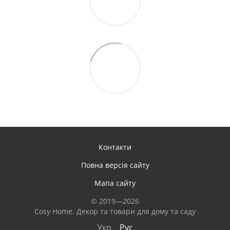
Контакти
Повна версія сайту
Мапа сайту
© 2019—2026
Сosy Home. Декор та товари для дому та саду
Укр
Рус