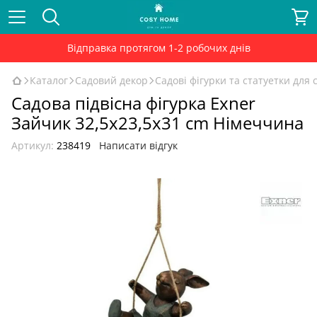
Відправка протягом 1-2 робочих днів
Каталог
Садовий декор
Садові фігурки та статуетки для 
Садова підвісна фігурка Exner
Зайчик 32,5x23,5x31 cm Німеччина
Артикул:
238419
Написати відгук