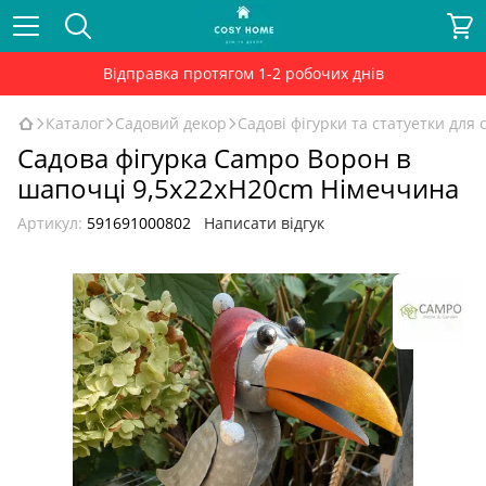
Відправка протягом 1-2 робочих днів
Каталог
Садовий декор
Садові фігурки та статуетки для 
Садова фігурка Сampo Ворон в
шапочці 9,5x22xH20cm Німеччина
Артикул:
591691000802
Написати відгук