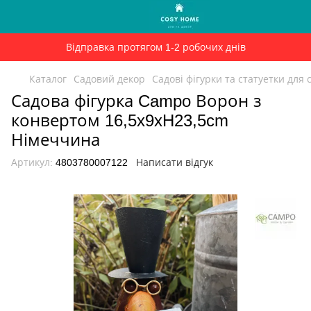
Відправка протягом 1-2 робочих днів
Каталог
Садовий декор
Садові фігурки та статуетки для 
Садова фігурка Campo Ворон з
конвертом 16,5x9xH23,5cm
Німеччина
Артикул:
4803780007122
Написати відгук