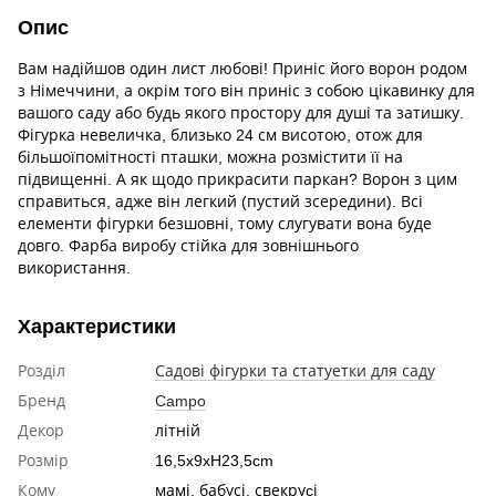
Опис
Вам надійшов один лист любові! Приніс його ворон родом
з Німеччини, а окрім того він приніс з собою цікавинку для
вашого саду або будь якого простору для душі та затишку.
Фігурка невеличка, близько 24 см висотою, отож для
більшоїпомітності пташки, можна розмістити її на
підвищенні. А як щодо прикрасити паркан? Ворон з цим
справиться, адже він легкий (пустий зсередини). Всі
елементи фігурки безшовні, тому слугувати вона буде
довго. Фарба виробу стійка для зовнішнього
використання.
Характеристики
Розділ
Садові фігурки та статуетки для саду
Бренд
Campo
Декор
літній
Розмір
16,5x9xH23,5cm
Кому
мамі, бабусі, свекруcі