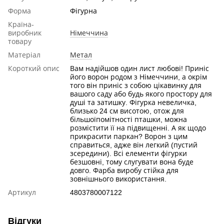
Форма
Фігурна
Країна-
виробник
Німеччина
товару
Матеріал
Метал
Короткий опис
Вам надійшов один лист любові! Приніс
його ворон родом з Німеччини, а окрім
того він приніс з собою цікавинку для
вашого саду або будь якого простору для
душі та затишку. Фігурка невеличка,
близько 24 см висотою, отож для
більшоїпомітності пташки, можна
розмістити її на підвищенні. А як щодо
прикрасити паркан? Ворон з цим
справиться, адже він легкий (пустий
зсередини). Всі елементи фігурки
безшовні, тому слугувати вона буде
довго. Фарба виробу стійка для
зовнішнього використання.
Артикул
4803780007122
Відгуки