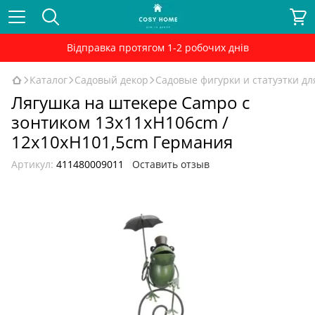
Відправка протягом 1-2 робочих днів
Каталог
Садовый декор
Садовые фигурки и статуэтки дл
Лягушка на штекере Campo с
зонтиком 13x11xH106cm /
12x10xH101,5cm Германия
Артикул:
411480009011
Оставить отзыв