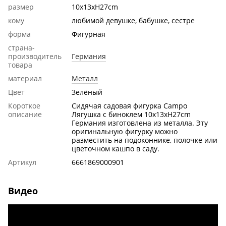
размер
10x13xH27cm
кому
любимой девушке, бабушке, сестре
форма
Фигурная
страна-
производитель
Германия
товара
материал
Металл
Цвет
Зелёный
Короткое
Сидячая садовая фигурка Campo
описание
Лягушка с биноклем 10x13xH27cm
Германия изготовлена ​​из металла. Эту
оригинальную фигурку можно
разместить на подоконнике, полочке или
цветочном кашпо в саду.
Артикул
6661869000901
Видео