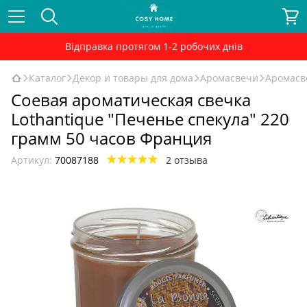
Відправка протягом 1-2 робочих днів
Каталог
Декор и товары для дома
Аромасвечи
Аромасв
Соевая ароматическая свечка
Lothantique "Печенье спекула" 220
грамм 50 часов Франция
Артикул:
70087188
2 отзыва