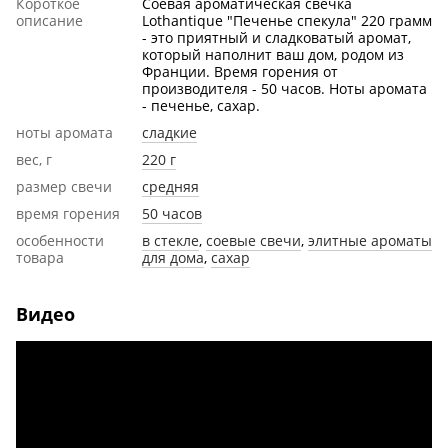
Короткое
Соевая ароматическая свечка
описание
Lothantique "Печенье спекула" 220 грамм
- это приятный и сладковатый аромат,
который наполнит ваш дом, родом из
Франции. Время горения от
производителя - 50 часов. Ноты аромата
- печенье, сахар.
ноты аромата
сладкие
вес, г
220 г
размер свечи
cредняя
время горения
50 часов
особенности
в стекле
,
соевые свечи
,
элитные ароматы
товара
для дома
,
сахар
Видео