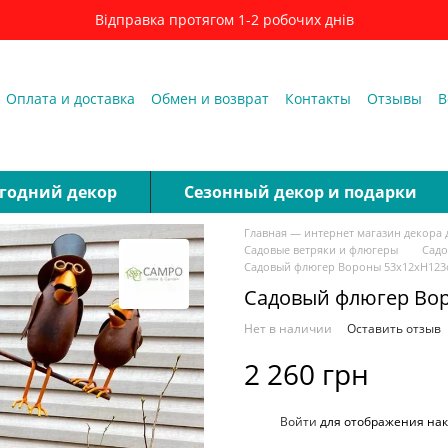
Відправка протягом 1-2 робочих днів
Оплата и доставка
Обмен и возврат
Контакты
Отзывы
В
годний декор
Cезонный декор и подарки
Главная — интернет магазин декора 
Садовые ветряки и флюгеры
Садо
Садовый флюгер Вороны 53x12xH123
Садовый флюгер Во
Нет в наличии
Оставить отзыв
2 260 грн
%
Войти
для отображения нак