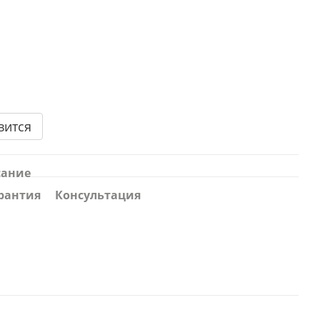
вится
сание
рантия
Консультация