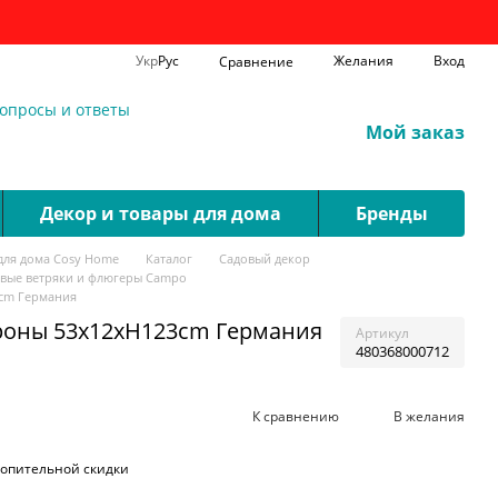
Укр
Рус
Желания
Вход
Сравнение
опросы и ответы
Мой заказ
Декор и товары для дома
Бренды
для дома Cosy Home
Каталог
Садовый декор
вые ветряки и флюгеры Campo
cm Германия
роны 53x12xH123cm Германия
Артикул
480368000712
К сравнению
В желания
опительной скидки