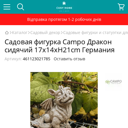
Відправка протягом 1-2 робочих днів
Каталог
Садовый декор
Садовые фигурки и статуэтки дл
Садовая фигурка Campo Дракон
сидячий 17x14xH21cm Германия
Артикул:
461123021785
Оставить отзыв