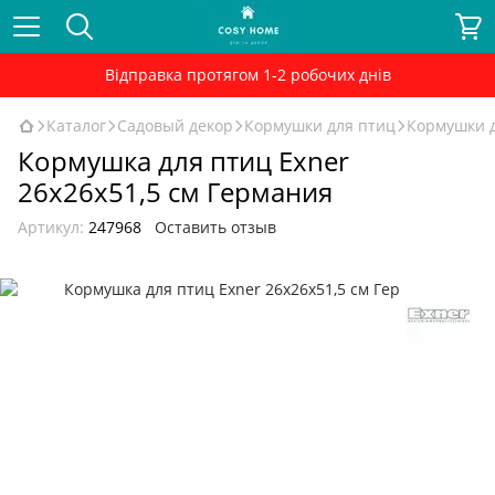
Відправка протягом 1-2 робочих днів
Каталог
Садовый декор
Кормушки для птиц
Кормушки д
Кормушка для птиц Exner
26x26x51,5 см Германия
Артикул:
247968
Оставить отзыв