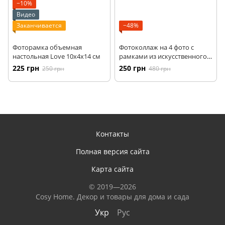
−10%
Видео
Заканчивается
−48%
Фоторамка объемная
Фотоколлаж на 4 фото с
настольная Love 10х4х14 см
рамками из искусственного
камня 36х1.5х36 см
225 грн
250 грн
250 грн
480 грн
Контакты
Полная версия сайта
Карта сайта
© 2019—2026
Сosy Home. Декор и товары для дома и сада
Укр
Рус