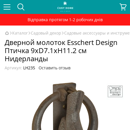
Відправка протягом 1-2 робочих днів
Каталог
Садовый декор
Садовые аксессуары и инструм
Дверной молоток Esschert Design
Птичка 9xD7.1xH11.2 см
Нидерланды
Артикул:
LH235
Оставить отзыв