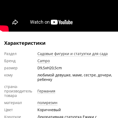
Характеристики
Раздел
Садовые фигурки и статуэтки для сада
Бренд
Campo
размер
D9,5xH20,5cm
кому
любимой девушке, маме, сестре, дочери,
ребенку
страна-
производитель
Германия
товара
материал
полирезин
Цвет
Коричневый
Короткое
Декоративная статуэтка Ежики с