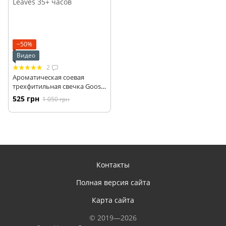
−50%
Видео
2
Ароматическая соевая
трехфитильная свечка Goose
Creek Lovely Leaves 35+ часов
525 грн
1 050 грн
Контакты
Полная версия сайта
Карта сайта
© 2019—2026