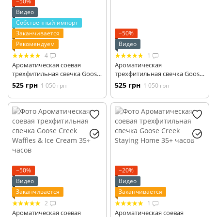
−50%
Видео
Собственный импорт
Заканчивается
−50%
Рекомендуем
Видео
4
1
Ароматическая соевая
Ароматическая
трехфитильная свечка Goose
трехфитильная свечка Goose
Creek Vanilla Sands 35+ часов
Creek Seaside Mango 35+
525 грн
525 грн
1 050 грн
1 050 грн
часов
−50%
−20%
Видео
Видео
Заканчивается
Заканчивается
2
1
Ароматическая соевая
Ароматическая соевая