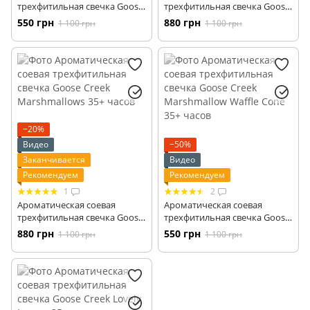
трехфитильная свечка Goose
трехфитильная свечка Goose
Creek Waffles & Ice Cream 35+
Creek Staying Home 35+ часов
550 грн
880 грн
1 100 грн
1 100 грн
часов
−20%
Видео
−50%
Заканчивается
Видео
Рекомендуем
Рекомендуем
1
2
Ароматическая соевая
Ароматическая соевая
трехфитильная свечка Goose
трехфитильная свечка Goose
Creek Marshmallows 35+
Creek Marshmallow Waffle
880 грн
550 грн
1 100 грн
1 100 грн
часов
Cone 35+ часов