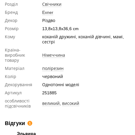
Розділ
Свічники
Бренд
Exner
Декор
Різдво
Розмір
13,8x13,8x36,6 cm
Кому
коханій дружині, коханій дівчині, мамі,
сестрі
Країна-
виробник
Німеччина
товару
Матеріал
полірезин
Колір
червоний
Декорування
Однотонні моделі
Артикул
251885
особливості
великий
,
високий
підсвічників
Відгуки
1
Эльвира