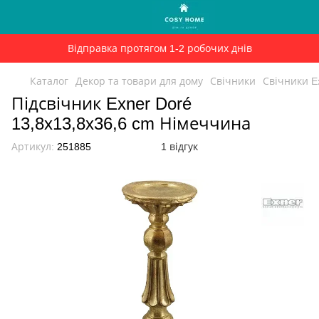
Відправка протягом 1-2 робочих днів
Каталог
Декор та товари для дому
Свічники
Свічники E
Підсвічник Exner Doré
13,8x13,8x36,6 cm Німеччина
Артикул:
251885
1 відгук