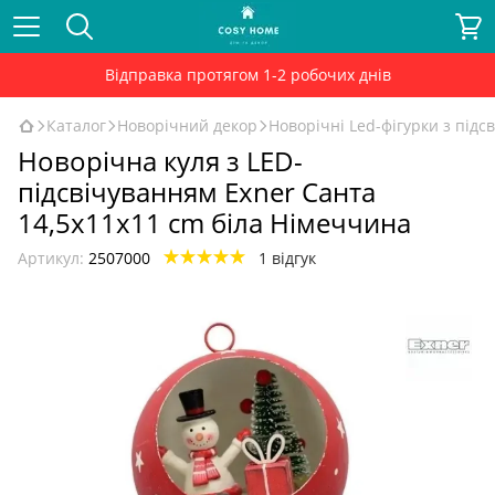
Відправка протягом 1-2 робочих днів
Каталог
Новорічний декор
Новорічні Led-фігурки з підс
Новорічна куля з LED-
підсвічуванням Exner Cанта
14,5x11x11 cm біла Німеччина
Артикул:
2507000
1 відгук