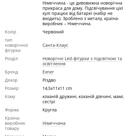
Німеччина - це дивовижна новорічна
прикраса для дому. Підсвічування цієї
кулі працює від батареї (набір не
входить). Зроблено з металу, країна-
виробник – Німеччина.
Колір
Червоний
тип
новорічної
Санта-Клаус
фігурки
Розділ
Новорічні Led-фігурки з підсвіткою та
освітлення
Бренд
Exner
Декор
Різдво
Розмір
14,5x11x11 cm
Кому
коханій дружині, коханій дівчині, мамі,
сестрі
Форма
Кругла
Країна-
виробник
Німеччина
товару