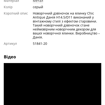
Матеріал
Метал
Колір
серый
Короткий опис
Новорічний дзвіночок на ялинку Chic
Antique Данія H14.5/D11 виконаний у
вінтажному стилі з ефектом старовини.
Такий новорічний дзвіночок стане
неймовірним новорічним декором для
вашої новорічної ялинки. Виробництво –
Данія.
Артикул
51841-20
Відео