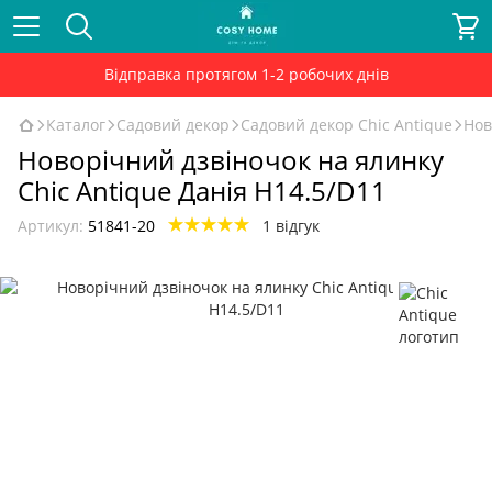
Відправка протягом 1-2 робочих днів
Каталог
Садовий декор
Садовий декор Chic Antique
Нов
Новорічний дзвіночок на ялинку
Chic Antique Данія H14.5/D11
Артикул:
51841-20
1 відгук