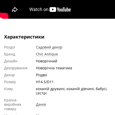
Характеристики
Розділ
Садовий декор
Бренд
Chic Antique
Дизайн
Новорічний
Декорування
Новорічна тематика
Декор
Різдво
Розмір
H14.5/D11
Кому
коханій дружині, коханій дівчині, бабусі,
сестрі
Країна-
виробник
Данія
товару