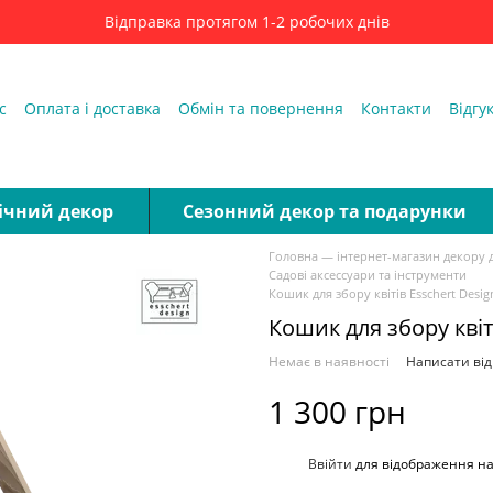
Відправка протягом 1-2 робочих днів
с
Оплата і доставка
Обмін та повернення
Контакти
Відгу
ді
ічний декор
Сезонний декор та подарунки
Головна — інтернет-магазин декору 
Садові аксессуари та інструменти
Кошик для збору квітів Esschert Design
Кошик для збору квіті
Немає в наявності
Написати від
1 300 грн
%
Ввійти
для відображення н