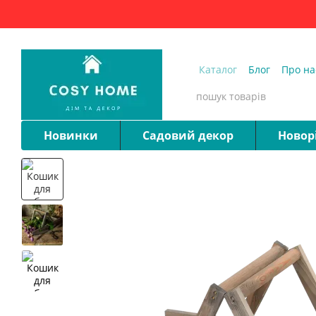
Перейти до основного контенту
Каталог
Блог
Про на
Запитання та відпові
Новинки
Садовий декор
Новор