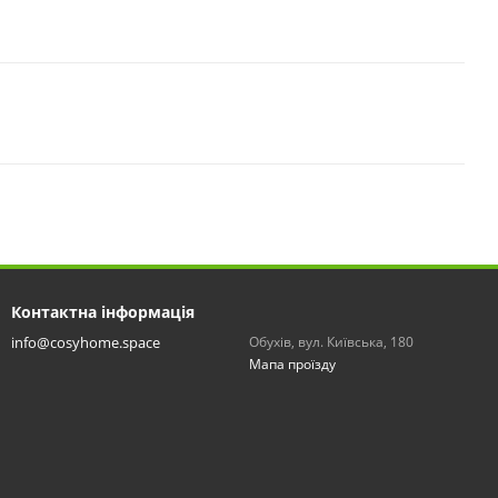
Контактна інформація
info@cosyhome.space
Обухів, вул. Київська, 180
Мапа проїзду