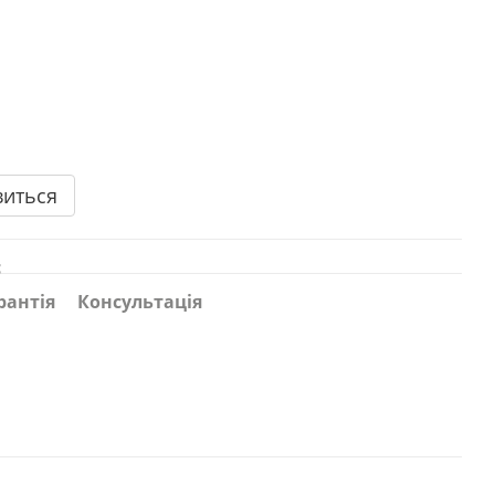
виться
с
рантія
Консультація