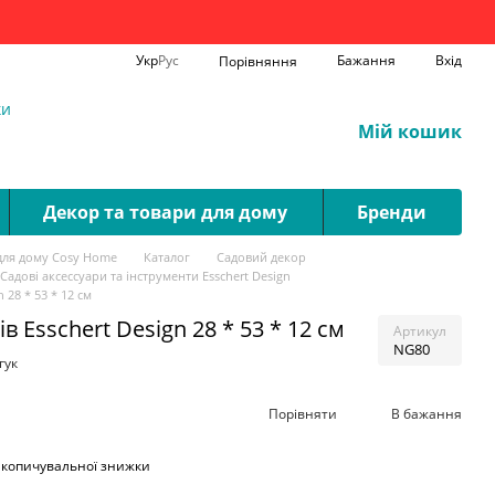
Укр
Рус
Бажання
Вхід
Порівняння
ки
Мій кошик
Декор та товари для дому
Бренди
для дому Cosy Home
Каталог
Садовий декор
Садові аксессуари та інструменти Esschert Design
 28 * 53 * 12 см
в Esschert Design 28 * 53 * 12 см
Артикул
NG80
гук
Порівняти
В бажання
акопичувальної знижки