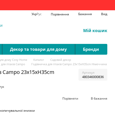
Укр
Рус
Бажання
Вхід
Порівняння
ки
Мій кошик
Декор та товари для дому
Бренди
для дому Cosy Home
Каталог
Садовий декор
 для птахів Campo
Годівничка для птахів Campo 23x15xH35cm Німеччина
ів Campo 23x15xH35cm
Артикул
480346000836
гук
Порівняти
В бажання
акопичувальної знижки