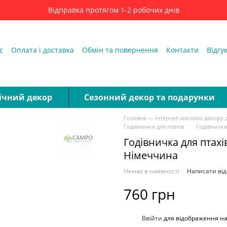
Відправка протягом 1-2 робочих днів
с
Оплата і доставка
Обмін та повернення
Контакти
Відгу
ді
ічний декор
Сезонний декор та подарунки
Головна — інтернет-магазин декору 
Годівнички для птахів
Годівнички
Годівничка для птах
Німеччина
Немає в наявності
Написати від
760 грн
%
Ввійти
для відображення н