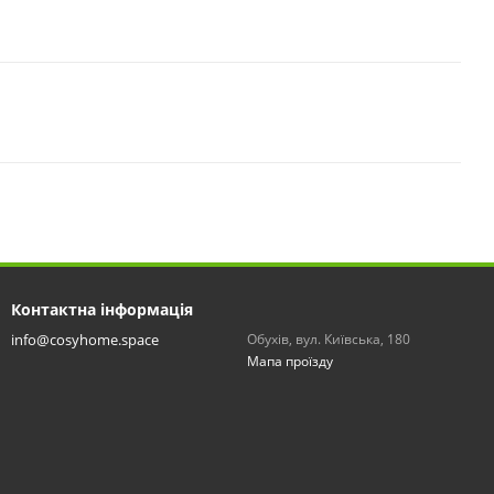
Контактна інформація
info@cosyhome.space
Обухів, вул. Київська, 180
Мапа проїзду