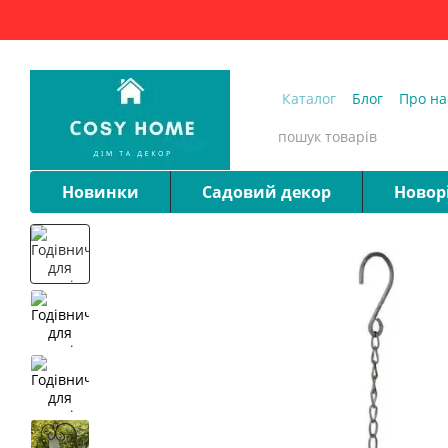
Перейти до основного контенту
Каталог
Блог
Про на
Запитання та відпові
Новинки
Садовий декор
Новор