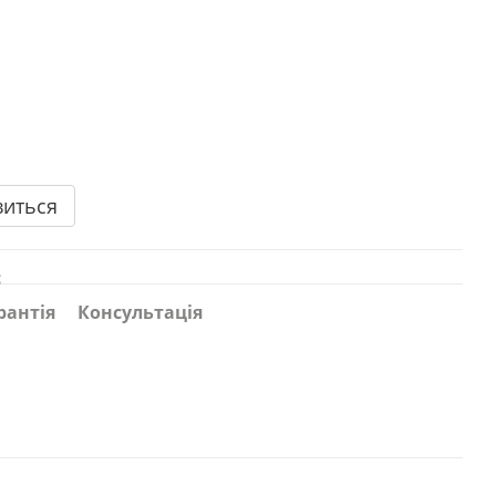
виться
с
рантія
Консультація