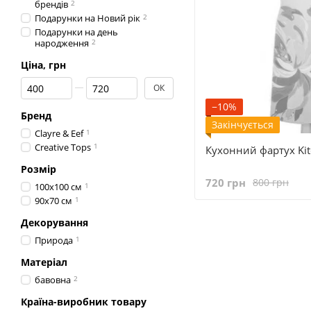
брендів
2
Подарунки на Новий рік
2
Подарунки на день
народження
2
Ціна, грн
Від Ціна, грн
До Ціна, грн
ОК
−10%
Бренд
Закінчується
Clayre & Eef
1
Сreative Tops
1
Кухонний фартух Kit
Розмір
720 грн
800 грн
100х100 см
1
90x70 см
1
Декорування
Природа
1
Матеріал
бавовна
2
Країна-виробник товару