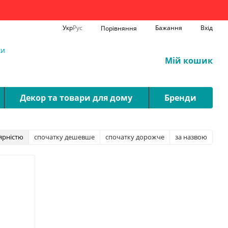
Укр
Рус
Бажання
Вхід
Порівняння
ки
Мій кошик
Декор та товари для дому
Бренди
ярністю
спочатку дешевше
спочатку дорожче
за назвою