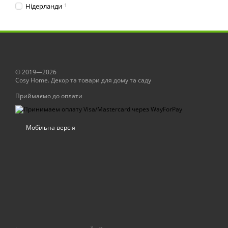
Нідерланди
1
© 2019—2026
Сosy Home. Декор та товари для дому та саду
Приймаємо до оплати
Мобільна версія