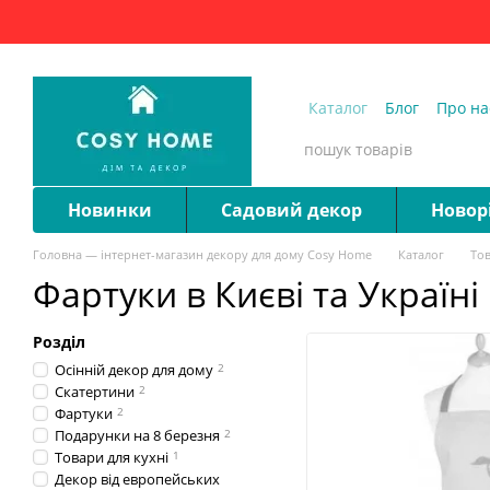
Перейти до основного контенту
Каталог
Блог
Про на
Запитання та відпові
Новинки
Садовий декор
Новор
Головна — інтернет-магазин декору для дому Cosy Home
Каталог
Тов
Фартуки в Києві та Україні
Розділ
Осінній декор для дому
2
Скатертини
2
Фартуки
2
Подарунки на 8 березня
2
Товари для кухні
1
Декор від европейських