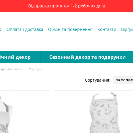
Відправка протягом 1-2 робочих днів
с
Оплата і доставка
Обмін та повернення
Контакти
Відгу
ді
ічний декор
Сезонний декор та подарунки
ари для кухні
Фартуки
Сортування:
за попул