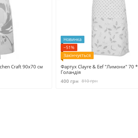
Новинка
−51%
Закінчується
chen Craft 90x70 см
Фартух Clayre & Eef "Лимони" 70 *
Голандія
400 грн
810 грн