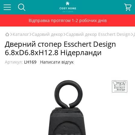
Відправка протягом 1-2 робочих днів
Каталог
Садовий декор
Садовий декор Esschert Design
Дверний стопер Esschert Design
6.8xD6.8xH12.8 Нідерланди
Артикул:
LH169
Написати відгук