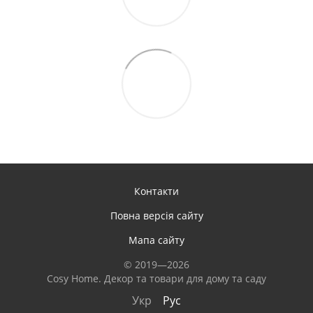
Контакти
Повна версія сайту
Мапа сайту
© 2019—2026
Сosy Home. Декор та товари для дому та саду
Укр
Рус