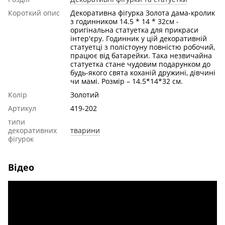
Короткий опис
Декоративна фігурка Золота дама-кролик
з годинником 14.5 * 14 * 32см -
оригінальна статуетка для прикраси
інтер'єру. Годинник у цій декоративній
статуетці з полістоуну повністю робочий,
працює від батарейки. Така незвичайна
статуетка стане чудовим подарунком до
будь-якого свята коханій дружині, дівчині
чи мамі. Розмір – 14.5*14*32 см.
Колір
Золотий
Артикул
419-202
типи
декоративних
тварини
фігурок
Відео