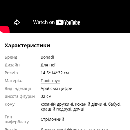
Характеристики
Бренд
Bonadi
Дизайн
Для неї
Розмір
14.5*14*32 см
Матеріал
Полістоун
Вид індекації
Арабські цифри
Висота фігурки
32 см
Кому
коханій дружині, коханій дівчині, бабусі,
кращій подрузі, дочці
Тип
Стрілочний
циферблату
Розділ
Декоративні фігурки та статуетки