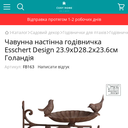
Відправка протягом 1-2 робочих днів
Каталог
Садовий декор
Годівнички для птахів
Годівничк
Чавунна настінна годівничка
Esschert Design 23.9xD28.2x23.6см
Голандія
Артикул:
FB163
Написати відгук