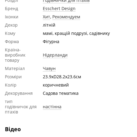
Розділ
Годівнички для птахів
Бренд
Esschert Design
Іконки
Хит
,
Рекомендуем
Декор
літній
Кому
мамі, кращій подрузі, садівнику
Форма
Фігурна
Країна-
виробник
Нідерланди
товару
Матеріал
Чавун
Розміри
23.9xD28.2x23.6см
Колір
коричневий
Декорування
Садова тематика
тип
годівничок для
настінна
птахів
Відео