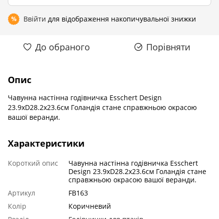
Ввійти
для відображення накопичувальної знижки
%
До обраного
Порівняти
Опис
Чавунна настінна годівничка Esschert Design
23.9xD28.2x23.6см Голандія стане справжньою окрасою
вашої веранди.
Характеристики
Короткий опис
Чавунна настінна годівничка Esschert
Design 23.9xD28.2x23.6см Голандія стане
справжньою окрасою вашої веранди.
Артикул
FB163
Колір
Коричневий