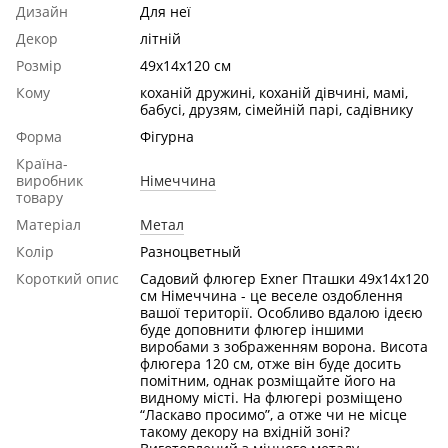
Дизайн
Для неї
Декор
літній
Розмір
49x14x120 см
Кому
коханій дружині, коханій дівчині, мамі,
бабусі, друзям, сімейній парі, садівнику
Форма
Фігурна
Країна-
виробник
Німеччина
товару
Матеріал
Метал
Колір
Разноцветный
Короткий опис
Садовий флюгер Exner Пташки 49x14x120
см Німеччина - це веселе оздоблення
вашої території. Особливо вдалою ідеєю
буде доповнити флюгер іншими
виробами з зображенням ворона. Висота
флюгера 120 см, отже він буде досить
помітним, однак розміщайте його на
видному місті. На флюгері розміщено
“Ласкаво просимо”, а отже чи не місце
такому декору на вхідній зоні?