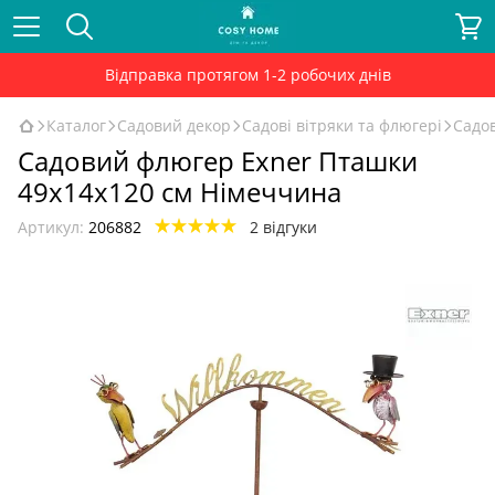
Відправка протягом 1-2 робочих днів
Каталог
Садовий декор
Садові вітряки та флюгері
Садов
Садовий флюгер Exner Пташки
49x14x120 см Німеччина
Артикул:
206882
2 відгуки