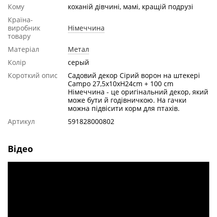
Кому
коханій дівчині, мамі, кращій подрузі
Країна-
виробник
Німеччина
товару
Матеріал
Метал
Колір
серый
Короткий опис
Cадовий декор Cірий ворон на штекері
Campo 27,5x10xH24cm + 100 cm
Німеччина - це оригінальний декор, який
може бути й годівничкою. На гачки
можна підвісити корм для птахів.
Артикул
591828000802
Відео