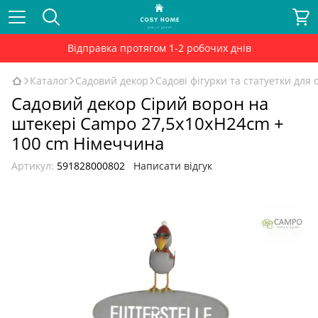
Відправка протягом 1-2 робочих днів
Каталог
Садовий декор
Садові фігурки та статуетки для 
Cадовий декор Cірий ворон на
штекері Campo 27,5x10xH24cm +
100 cm Німеччина
Артикул:
591828000802
Написати відгук