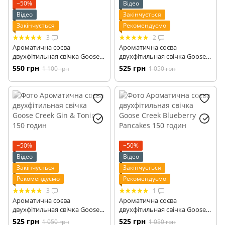
−50%
Відео
Відео
Закінчується
Закінчується
Рекомендуємо
3
2
Ароматична соєва
Ароматична соєва
двухфітильная свічка Goose
двухфітильная свічка Goose
Creek Grapefruit Mandarin 150
Creek Peach Cobbler Donut150
550 грн
525 грн
1 100 грн
1 050 грн
годин
годин
−50%
−50%
Відео
Відео
Закінчується
Закінчується
Рекомендуємо
Рекомендуємо
3
1
Ароматична соєва
Ароматична соєва
двухфітильная свічка Goose
двухфітильная свічка Goose
Creek Gin & Tonic 150 годин
Creek Blueberry Pancakes 150
525 грн
525 грн
1 050 грн
1 050 грн