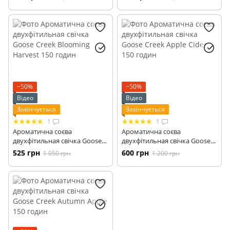
годин
−50%
−50%
Відео
Відео
Закінчується
Закінчується
1
1
Ароматична соєва
Ароматична соєва
двухфітильная свічка Goose
двухфітильная свічка Goose
Creek Blooming Harvest 150
Creek Apple Cider 150 годин
525 грн
600 грн
1 050 грн
1 200 грн
годин