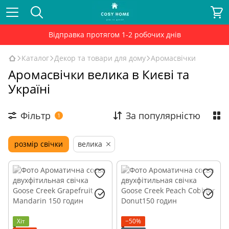
Відправка протягом 1-2 робочих днів
Каталог
Декор та товари для дому
Аромасвічки
Аромасвічки велика в Києві та
Україні
Фільтр
За популярністю
1
розмір свічки
велика
Хіт
−50%