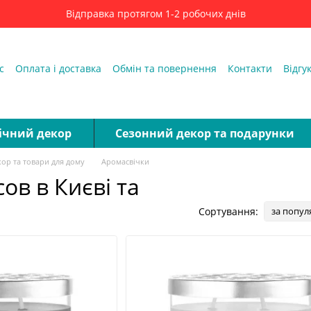
Відправка протягом 1-2 робочих днів
с
Оплата і доставка
Обмін та повернення
Контакти
Відгу
ді
ічний декор
Сезонний декор та подарунки
ор та товари для дому
Аромасвічки
ов в Києві та
Сортування:
за попул