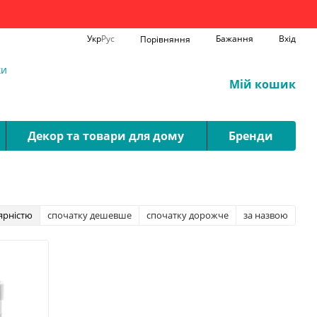
Укр
Рус
Бажання
Вхід
Порівняння
ки
Мій кошик
Декор та товари для дому
Бренди
ярністю
спочатку дешевше
спочатку дорожче
за назвою