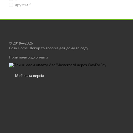
друзям
0
© 2019—2026
Сosy Home. Декор та товари для дому та саду
Приймаємо до оплати
Мобільна версія