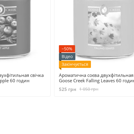
−50%
Відео
Закінчується
вухфітильная свічка
Ароматична соєва двухфітильная 
Apple 60 годин
Goose Creek Falling Leaves 60 годи
525 грн
1 050 грн