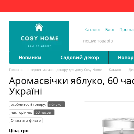
Перейти до основного контенту
Каталог
Блог
Про на
Запитання та відпові
Новинки
Садовий декор
Новор
Головна — інтернет-магазин декору для дому Cosy Home
Каталог
Дек
Аромасвічки яблуко, 60 час
Україні
особливості товару:
яблуко
час горіння:
60 часов
Очистити фільтр
Ціна, грн