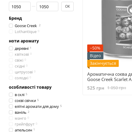
Від Ціна, грн
До Ціна, грн
ОК
Бренд
Goose Creek
2
Lothantique
0
ноти аромату
−50%
деревні
1
квіткові
0
Відео
свіжі
0
Закінчується
східні
0
цитрусові
0
Ароматична соєва д
солодкі
0
Goose Creek Scarlet 
особливості товару
525 грн
1 050 грн
в склі
5
соєві свічки
5
елітні аромати для дому
5
ваніль
2
манго
0
грейпфрут
0
апельсин
1