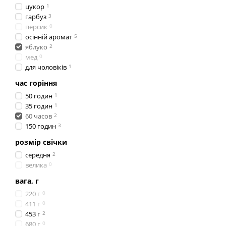
цукор
1
гарбуз
3
персик
0
осінній аромат
5
яблуко
2
мед
0
для чоловіків
1
час горіння
50 годин
1
35 годин
1
60 часов
2
150 годин
3
розмір свічки
середня
2
велика
0
вага, г
220 г
0
411 г
0
453 г
2
680 г
0