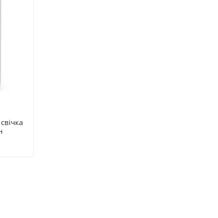
свічка
н