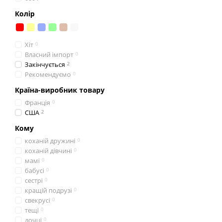
Колір
Хіт
0
Власний імпорт
0
Закінчується
2
Рекомендуємо
0
Країна-виробник товару
Франція
0
США
2
Кому
коханій дружині
0
коханій дівчині
0
мамі
0
бабусі
0
сестрі
0
кращій подрузі
0
свекруcі
0
тещі
0
дочці
0