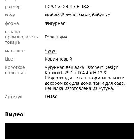
размер
L 29.1 x D 4.4 x H 13.8
кому
любимой жене, маме, бабушке
форма
Фигурная
страна-
производитель
Голландия
товара
материал
Чугун
Цвет
Коричневый
Короткое
Чугунная вешалка Esschert Design
описание
Котики L 29.1 x D 4.4 x H 13.8
Нидерланды – станет оригинальным
декором как для дома, так и для сада.
Вешалка изготовлена ​​из чугуна.
Артикул
LH180
Видео